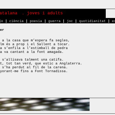
atalana
. joves i adults
jo
|
ciència
|
poesia
|
guerra
|
joc
|
quotidianitat
|
e
er
 a la casa que m’espera fa segles,
lm és a prop i el Sallent a tocar.
a s’enfila a l’estimball de pedra
a va cantant a la font amagada.
 s’allisava talment una catifa.
t, tot tan verd, que estic a Anglaterra.
 s’ha perdut al fil de la carena.
yorant-me fins a Font Tornadissa.