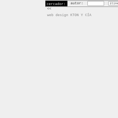
autor:
cercador:
<<
web design KTON Y CÍA