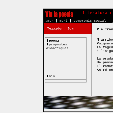
literatura c
amor
|
mort
|
compromís social
|
Teixidor, Joan
Pla Trav
M’arribo
poema
Puigsaca
propostes
La faged
didàctiques
i l’aigu
La prada
He pensa
El ramat
Aniré en
bio