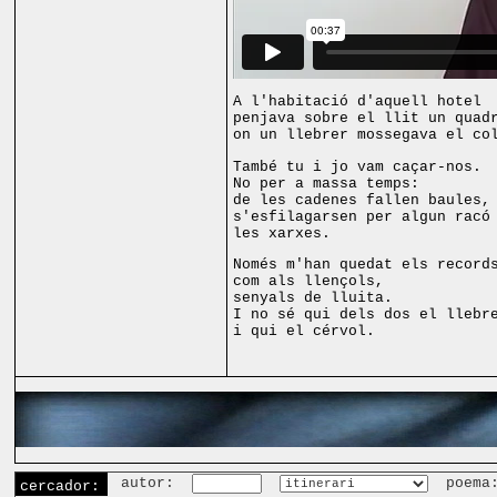
A l'habitació d'aquell hotel
penjava sobre el llit un quad
on un llebrer mossegava el co
També tu i jo vam caçar-nos.
No per a massa temps:
de les cadenes fallen baules,
s'esfilagarsen per algun racó
les xarxes.
Només m'han quedat els record
com als llençols,
senyals de lluita.
I no sé qui dels dos el llebr
i qui el cérvol.
autor:
poema
cercador: