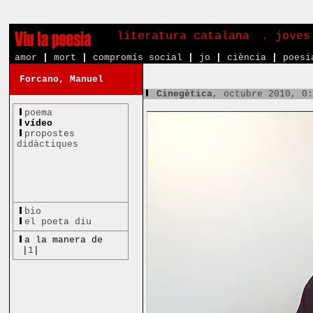
literatura catalana
. joves
amor
|
mort
|
compromís social
|
jo
|
ciència
|
poesi
Forcano, Manuel
Cinegètica
, octubre 2010, 0
poema
vídeo
propostes
didàctiques
bio
el poeta diu
a la manera de
|
1
|