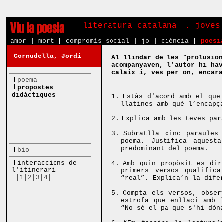
literatura catalana
. joves
amor
|
mort
|
compromís social
|
jo
|
ciència
|
poesi
Cornudella, Jordi
Al llindar de les “prolusio
acompanyaven, l’autor hi ha
calaix i, ves per on, encar
poema
propostes
didàctiques
1.
Estàs d'acord amb el qu
llatines amb què l’encap
2.
Explica amb les teves par
3.
Subratlla cinc paraules
poema.
Justifica aquest
predominant del poema.
bio
interaccions de
4.
Amb quin propòsit es dir
l'itinerari
primers versos qualific
|
1
|
2
|
3
|
4
|
“real”. Explica’n la dife
5.
Compta els versos, obser
estrofa que enllaci amb 
“No sé el pa que s'hi dón