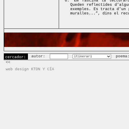
6.
“Em fascina la lectura/
Queden reflectides d’alg
exemples. Es tracta d’un 
muralles...”, dins el re
autor:
poema
cercador:
<<
web design KTON Y CÍA