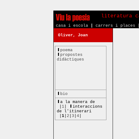
literatura c
casa i escola
|
carrers i places
Oliver, Joan
poema
propostes
didàctiques
bio
a la manera de
|
1
|
interaccions
de l'itinerari
|
1
|
2
|
3
|
4
|