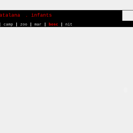
atalana
. infants
|
camp
|
zoo
|
mar
|
bosc
|
nit