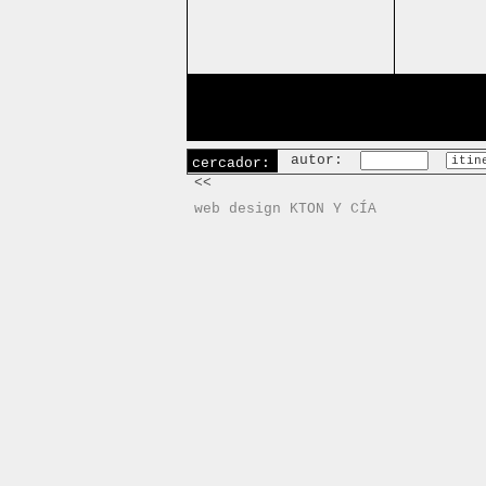
autor:
cercador:
<<
web design KTON Y CÍA