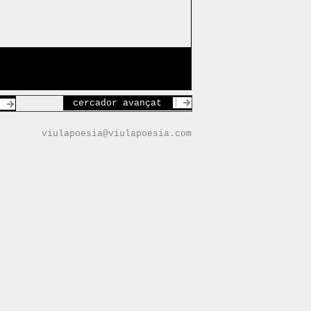
cercador avançat
viulapoesia@viulapoesia.com