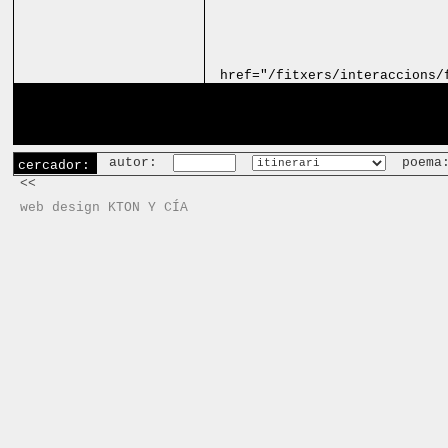
href="/fitxers/interaccions/
autor:
poema
cercador:
<<
web design KTON Y CÍA