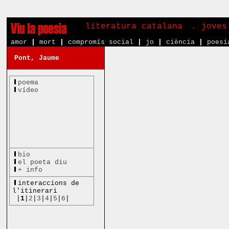
literatura catalana
. joves
amor
|
mort
|
compromís social
|
jo
|
ciència
|
poesi
Pont, Jaume
poema
vídeo
bio
el poeta diu
+ info
interaccions de
l'itinerari
|
1
|
2
|
3
|
4
|
5
|
6
|