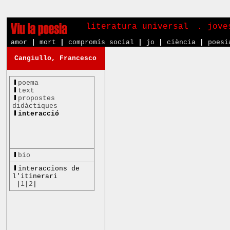
literatura universal
. jove
amor
|
mort
|
compromís social
|
jo
|
ciència
|
poesi
Cangiullo, Francesco
poema
text
propostes
didàctiques
interacció
bio
interaccions de
l'itinerari
|
1
|
2
|