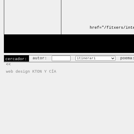
href="/fitxers/int
autor:
poema
cercador:
<<
web design KTON Y CÍA