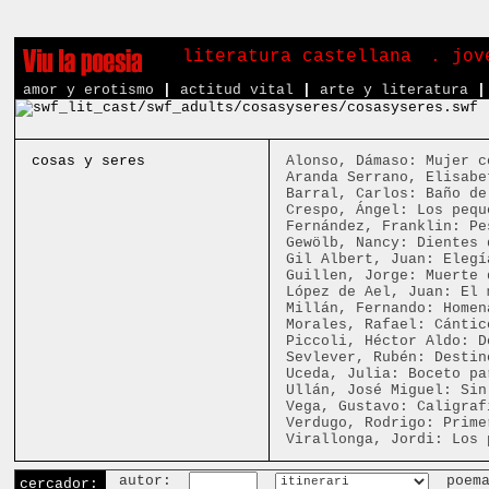
literatura castellana
. jov
amor y erotismo
|
actitud vital
|
arte y literatura
|
cosas y seres
Alonso, Dámaso: Mujer c
Aranda Serrano, Elisabe
Barral, Carlos: Baño de
Crespo, Ángel: Los pequ
Fernández, Franklin: Pe
Gewölb, Nancy: Dientes 
Gil Albert, Juan: Elegí
Guillen, Jorge: Muerte 
López de Ael, Juan: El 
Millán, Fernando: Homen
Morales, Rafael: Cántic
Piccoli, Héctor Aldo: D
Sevlever, Rubén: Destin
Uceda, Julia: Boceto pa
Ullán, José Miguel: Sin
Vega, Gustavo: Caligraf
Verdugo, Rodrigo: Prime
Virallonga, Jordi: Los 
autor:
poem
cercador: